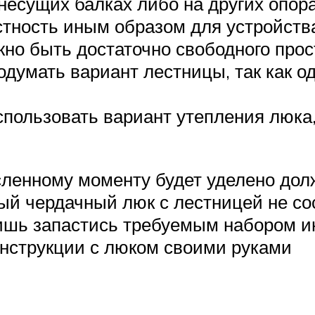
 несущих балках либо на других опор
тность иным образом для устройства
но быть достаточно свободного прос
одумать вариант лестницы, так как о
использовать вариант утепления люка
сленному моменту будет уделено долж
ный чердачный люк с лестницей не с
шь запастись требуемым набором и
онструкции с люком своими руками