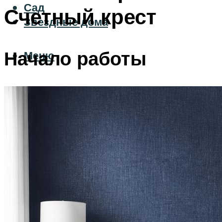
Сад
Счетный крест
Звездные дома
Начало работы
Меню