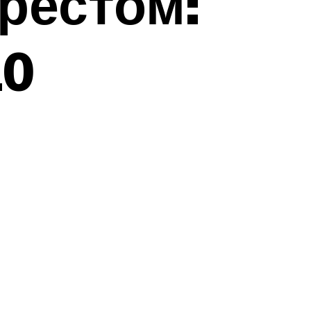
рестом:
10