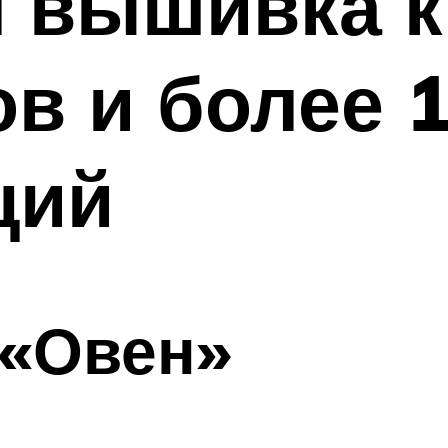
 вышивка к
в и более 
ций
 «Овен»