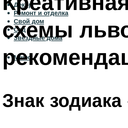
Креативная
Декор
Ремонт и отделка
схемы льво
Свой дом
Сад
Звездные дома
рекоменда
Меню
Знак зодиака