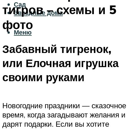
Сад
тигров – схемы и 5
Звездные дома
фото
Меню
Забавный тигренок,
или Елочная игрушка
своими руками
Новогодние праздники — сказочное
время, когда загадывают желания и
дарят подарки. Если вы хотите