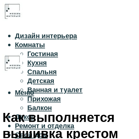
Дизайн интерьера
Комнаты
Гостиная
Кухня
Спальня
Детская
Ванная и туалет
Меню
Прихожая
Балкон
Как выполняется
Декор
Ремонт и отделка
вышивка крестом
Свой дом