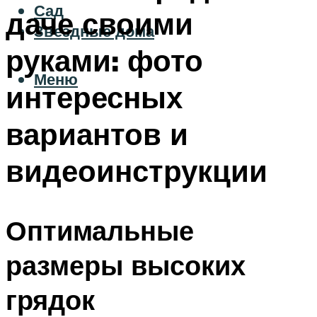
Сад
даче своими
Звездные дома
руками: фото
Меню
интересных
вариантов и
видеоинструкции
Оптимальные
размеры высоких
грядок