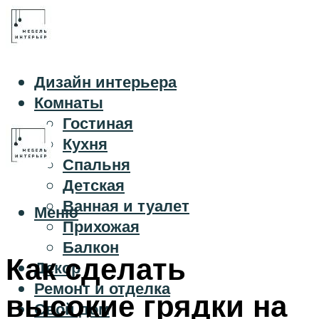
Дизайн интерьера
Комнаты
Гостиная
Кухня
Спальня
Детская
Ванная и туалет
Меню
Прихожая
Балкон
Как сделать
Декор
Ремонт и отделка
высокие грядки на
Свой дом