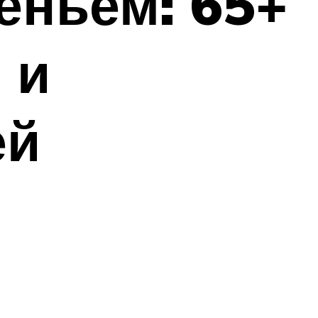
еньем: 65+
 и
ей