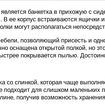
является банкетка в прихожую с сид
. В ее корпус встраиваются ящички и
олки могут располагаться непосредс
 мебели, позволяющий присесть и од
о оснащена открытой полкой, но это
быстрее покрывается пылью. Достоинс
ка со спинкой, которая чаще выполн
е подходит для слишком маленьких 
длине, получив возможность хранени