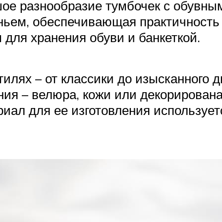
шое разнообразие тумбочек с обувн
ньем, обеспечивающая практичность 
для хранения обуви и банкеткой.
илях – от классики до изысканного 
ния – велюра, кожи или декорирова
иал для ее изготовления использует