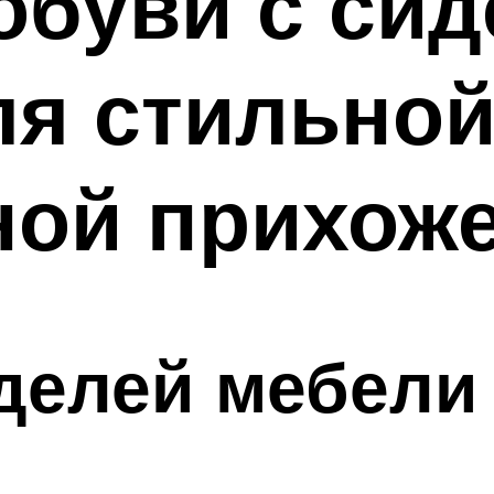
обуви с сид
я стильной
ной прихож
делей мебели