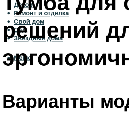
Тумба для 
Декор
Ремонт и отделка
решений дл
Свой дом
Сад
Звездные дома
эргономич
Меню
Варианты мо