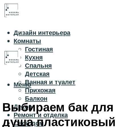
Дизайн интерьера
Комнаты
Гостиная
Кухня
Спальня
Детская
Ванная и туалет
Меню
Прихожая
Балкон
Выбираем бак для
Декор
Ремонт и отделка
душа пластиковый
Свой дом