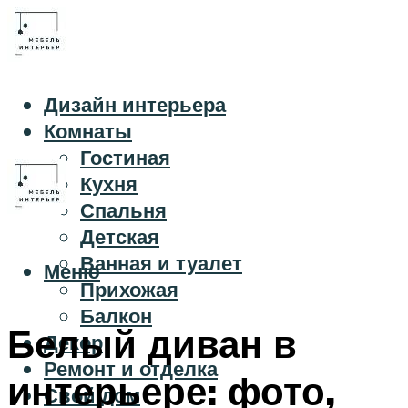
Дизайн интерьера
Комнаты
Гостиная
Кухня
Спальня
Детская
Ванная и туалет
Меню
Прихожая
Балкон
Белый диван в
Декор
Ремонт и отделка
интерьере: фото,
Свой дом