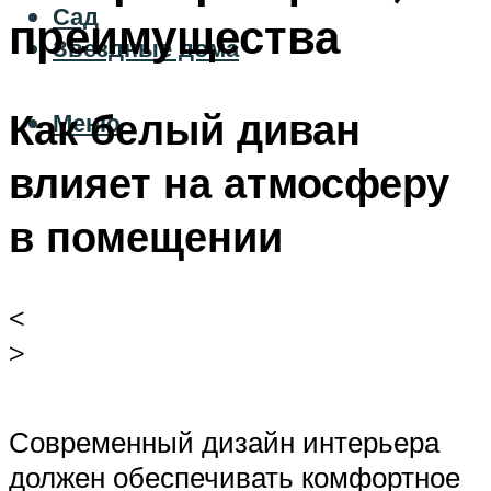
Сад
преимущества
Звездные дома
Как белый диван
Меню
влияет на атмосферу
в помещении
<
>
Современный дизайн интерьера
должен обеспечивать комфортное