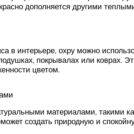
красно дополняется другими теплыми
а в интерьере, охру можно использо
подушках, покрывалах или коврах. Э
енности цветом.
лами
атуральными материалами, такими ка
может создать природную и спокойну