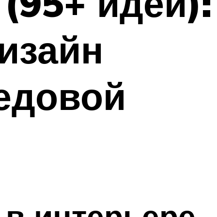
(95+ идей):
изайн
едовой
 в интерьере