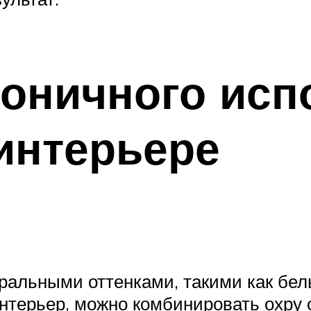
оничного исп
 интерьере
тральными оттенками, такими как бе
интерьер, можно комбинировать охру 