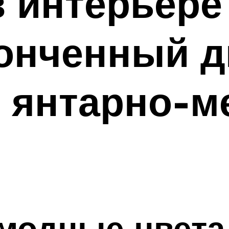
в интерьере 
тонченный д
в янтарно-м
 модные цвета