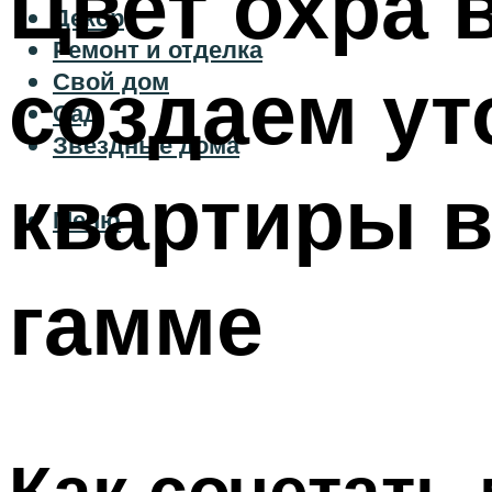
Цвет охра 
Декор
Ремонт и отделка
создаем у
Свой дом
Сад
Звездные дома
квартиры 
Меню
гамме
Как сочетать