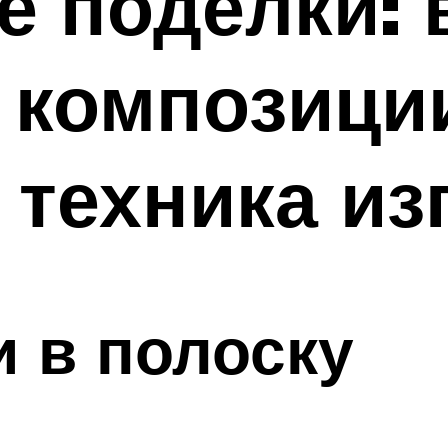
 поделки: 
, композици
 техника из
 в полоску