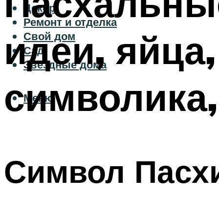
Пасхальные
Декор
Ремонт и отделка
идеи, яйца
Свой дом
Сад
Звездные дома
символика,
Меню
Символ Пасхи