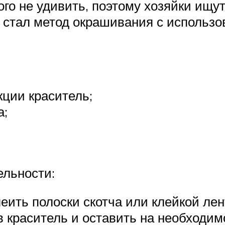
го не удивить, поэтому хозяйки ищу
 стал метод окрашивания с использов
кции краситель;
а;
льности:
еить полоски скотча или клейкой лен
в краситель и оставить на необходи