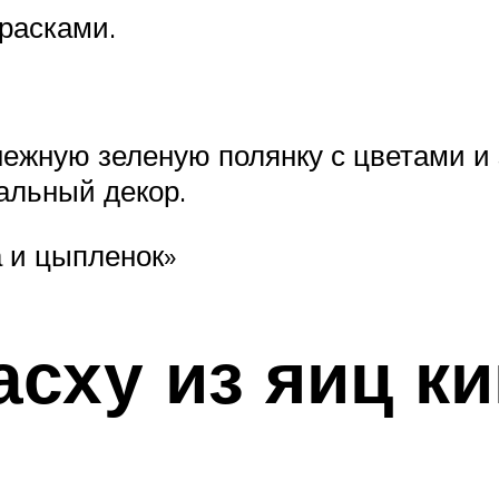
расками.
ежную зеленую полянку с цветами и 
альный декор.
а и цыпленок»
асху из яиц к