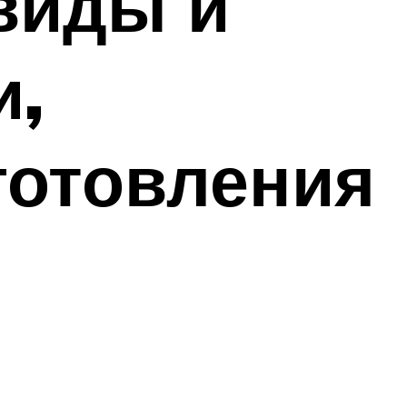
виды и
и,
готовления