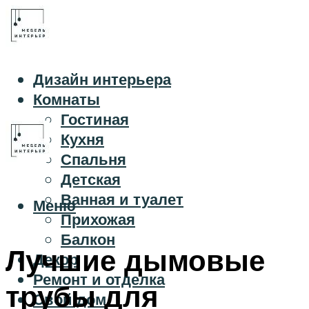
Дизайн интерьера
Комнаты
Гостиная
Кухня
Спальня
Детская
Ванная и туалет
Меню
Прихожая
Балкон
Лучшие дымовые
Декор
Ремонт и отделка
трубы для
Свой дом