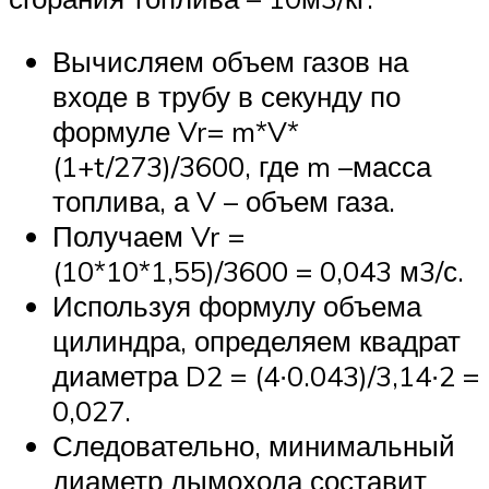
Вычисляем объем газов на
входе в трубу в секунду по
формуле Vr= m*V*
(1+t/273)/3600, где m –масса
топлива, а V – объем газа.
Получаем Vr =
(10*10*1,55)/3600 = 0,043 м3/с.
Используя формулу объема
цилиндра, определяем квадрат
диаметра D2 = (4∙0.043)/3,14∙2 =
0,027.
Следовательно, минимальный
диаметр дымохода составит