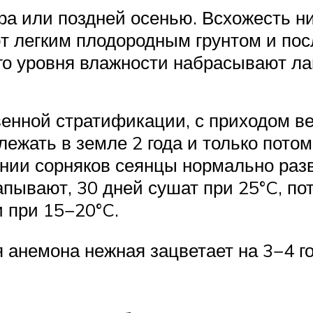
ра или поздней осенью. Всхожесть н
т легким плодородным грунтом и пос
о уровня влажности набрасывают ла
венной стратификации, с приходом 
лежать в земле 2 года и только пото
нии сорняков сеянцы нормально раз
капывают, 30 дней сушат при 25°C, по
 при 15−20°C.
анемона нежная зацветает на 3−4 го