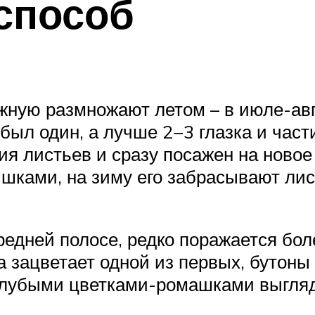
способ
жную размножают летом – в июле-ав
 был один, а лучше 2−3 глазка и час
ия листьев и сразу посажен на новое
шками, на зиму его забрасывают лист
едней полосе, редко поражается бол
на зацветает одной из первых, бутон
олубыми цветками-ромашками выгля