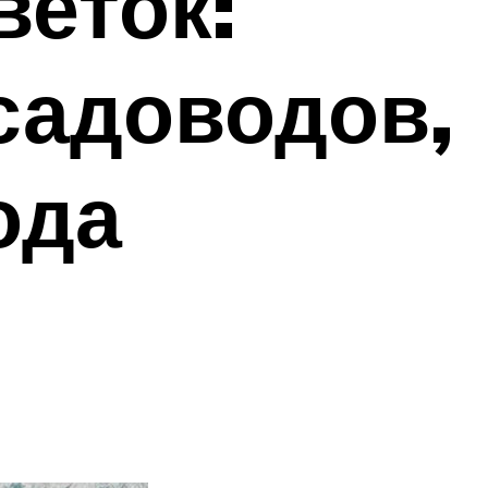
веток:
садоводов,
ода