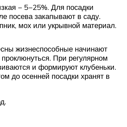
изкая − 5−25%. Для посадки
ле посева закапывают в саду.
пник, мох или укрывной материал.
весны жизнеспособные начинают
м проклюнуться. При регулярном
виваются и формируют клубеньки.
том до осенней посадки хранят в
д.