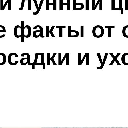
и лунный ц
 факты от 
осадки и ух