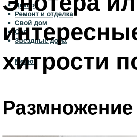
Энотера ил
Декор
Ремонт и отделка
интересные
Свой дом
Сад
Звездные дома
хитрости п
Меню
Размножение