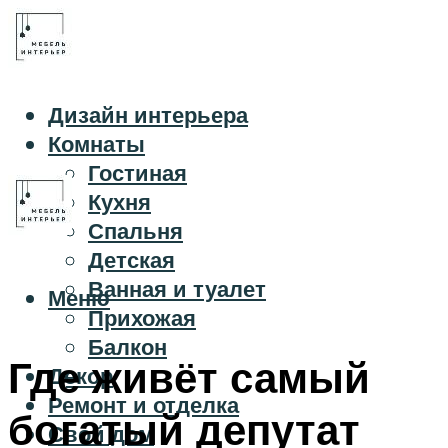
Дизайн интерьера
Комнаты
Гостиная
Кухня
Спальня
Детская
Ванная и туалет
Меню
Прихожая
Балкон
Где живёт самый
Декор
Ремонт и отделка
богатый депутат
Свой дом