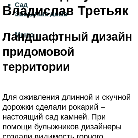
Сад
Владислав Третьяк
Звездные дома
Ландшафтный дизайн
Меню
придомовой
территории
Для оживления длинной и скучной
дорожки сделали рокарий –
настоящий сад камней. При
помощи булыжников дизайнеры
создали видимость горного