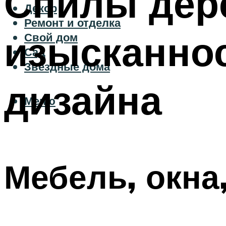
Спилы дере
Декор
Ремонт и отделка
изысканнос
Свой дом
Сад
Звездные дома
дизайна
Меню
Мебель, окна