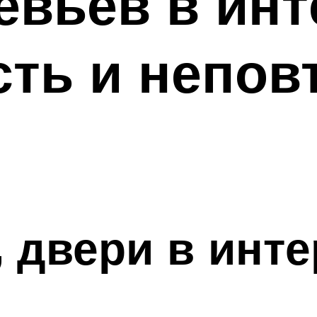
вьев в инт
ть и непов
, двери в инт