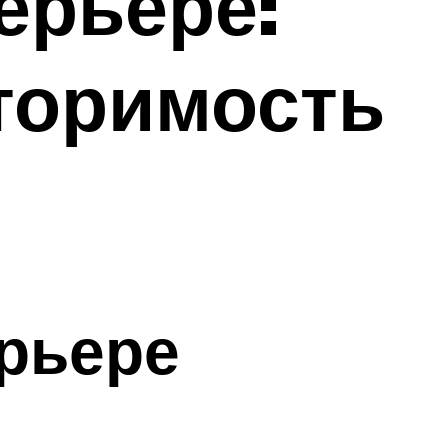
ерьере:
торимость
ерьере