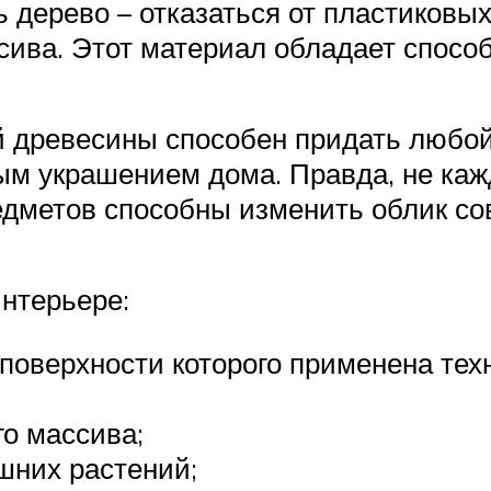
 дерево – отказаться от пластиковых
сива. Этот материал обладает спосо
й древесины способен придать любой
ым украшением дома. Правда, не каж
едметов способны изменить облик со
нтерьере:
 поверхности которого применена те
го массива;
шних растений;