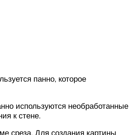
ьзуется панно, которое
панно используются необработанные
ия к стене.
ме среза. Для создания картины