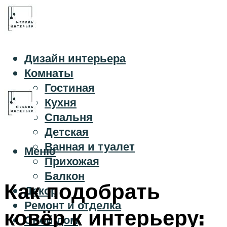
Дизайн интерьера
Комнаты
Гостиная
Кухня
Спальня
Детская
Ванная и туалет
Меню
Прихожая
Балкон
Как подобрать
Декор
Ремонт и отделка
ковёр к интерьеру:
Свой дом