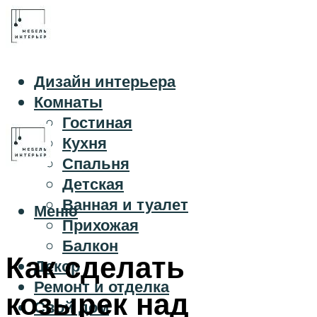
Дизайн интерьера
Комнаты
Гостиная
Кухня
Спальня
Детская
Ванная и туалет
Меню
Прихожая
Балкон
Как сделать
Декор
Ремонт и отделка
козырек над
Свой дом