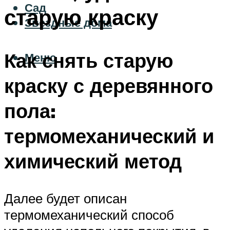
Сад
старую краску
Звездные дома
Как снять старую
Меню
краску с деревянного
пола:
термомеханический и
химический метод
Далее будет описан
термомеханический способ