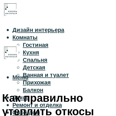
Дизайн интерьера
Комнаты
Гостиная
Кухня
Спальня
Детская
Ванная и туалет
Меню
Прихожая
Балкон
Как правильно
Декор
Ремонт и отделка
утеплить откосы
Свой дом