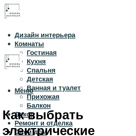
Дизайн интерьера
Комнаты
Гостиная
Кухня
Спальня
Детская
Ванная и туалет
Меню
Прихожая
Балкон
Как выбрать
Декор
Ремонт и отделка
электрические
Свой дом