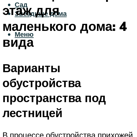
Сад
этаж для
Звездные дома
маленького дома: 4
Меню
вида
Варианты
обустройства
пространства под
лестницей
В процессе обустройства прихожей