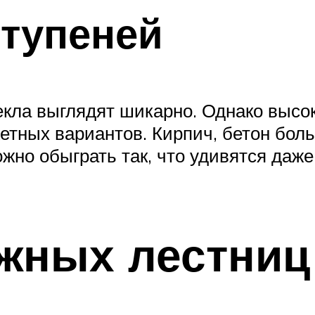
ступеней
екла выглядят шикарно. Однако высо
етных вариантов. Кирпич, бетон бол
ожно обыграть так, что удивятся даж
жных лестниц