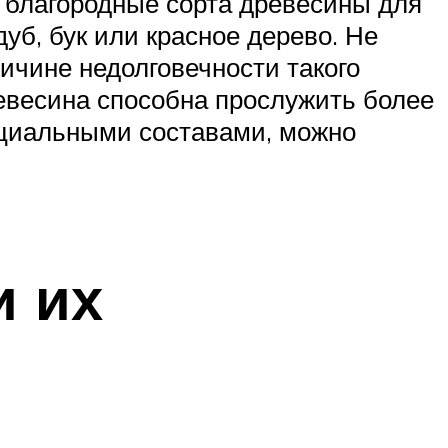
 благородные сорта древесины для
уб, бук или красное дерево. Не
ичине недолговечности такого
евесина способна прослужить более
ециальными составами, можно
и их