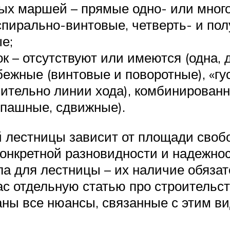
ных маршей – прямые одно- или мно
, спирально-винтовые, четверть- и по
е;
– отсутствуют или имеются (одна, дв
ежные (винтовые и поворотные), «гу
ительно линии хода), комбинированн
спашные, сдвижные).
 лестницы зависит от площади свобо
онкретной разновидности и надежнос
ила для лестницы – их наличие обяз
ас отдельную статью про строительс
аны все нюансы, связанные с этим ви