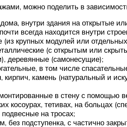
жами, можно поделить в зависимости 
дома, внутри здания на открытые и
почти всегда находится внутри строе
е (из крупных модулей или отдельны
еталлические (с открытым или скры
, деревянные (самонесущие);
гательные, в том числе спасательны
, кирпич, камень (натуральный и иску
вмонтированные в стену с помощью в
ких косоурах, тетивах, на больцах (
 подвесные на тросах;
ом, без подступенка, с частично зак