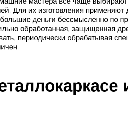
омашние мастера все чаще выбирают
ней. Для их изготовления применяют д
ь большие деньги бессмысленно по пр
вильно обработанная, защищенная др
ивать, периодически обрабатывая сп
ничен.
еталлокаркасе 