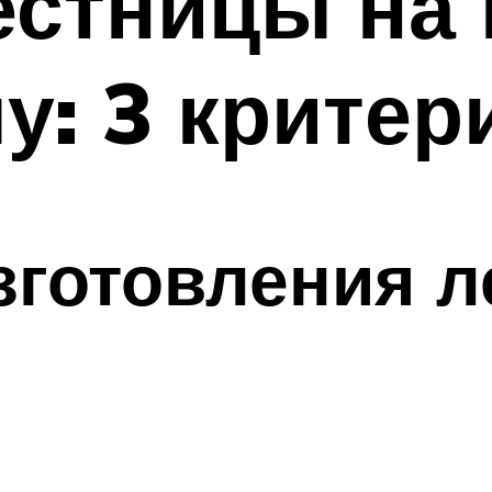
естницы на 
у: 3 критер
зготовления 