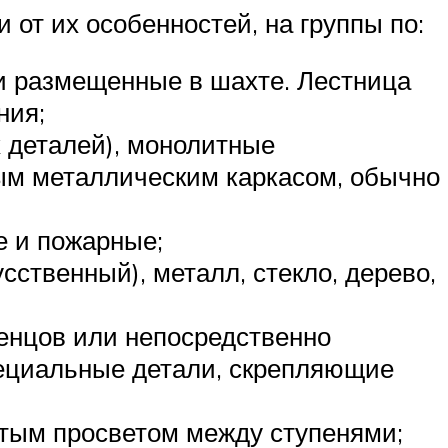
от их особенностей, на группы по:
ли размещенные в шахте. Лестница
ния;
х деталей), монолитные
тым металлическим каркасом, обычно
е и пожарные;
сственный), металл, стекло, дерево,
енцов или непосредственно
специальные детали, скрепляющие
рытым просветом между ступенями;