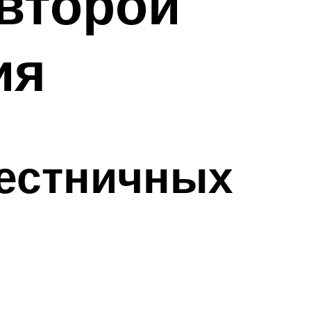
второй
ия
лестничных