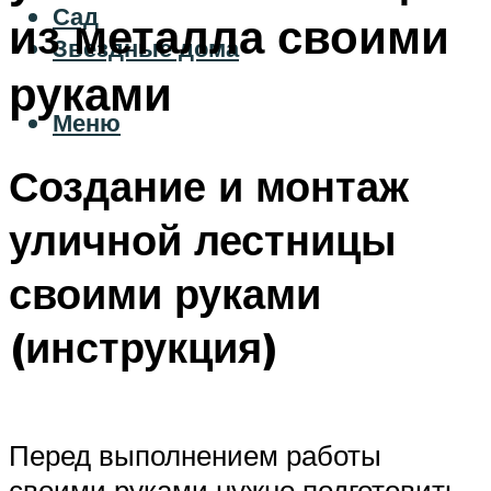
Сад
из металла своими
Звездные дома
руками
Меню
Создание и монтаж
уличной лестницы
своими руками
(инструкция)
Перед выполнением работы
своими руками нужно подготовить