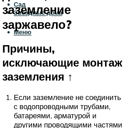
Сад
заземление
Звездные дома
заржавело?
Меню
Причины,
исключающие монтаж
заземления ↑
Если заземление не соединить
с водопроводными трубами,
батареями, арматурой и
другими проводящими частями