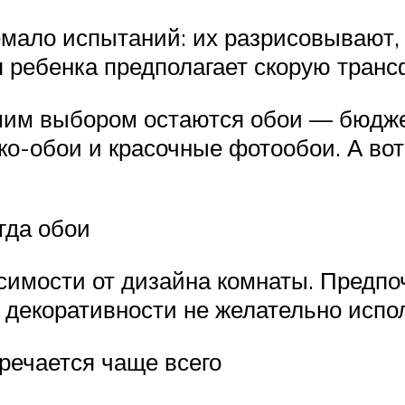
емало испытаний: их разрисовывают,
я ребенка предполагает скорую тран
чшим выбором остаются обои — бюдже
ко-обои и красочные фотообои. А во
гда обои
исимости от дизайна комнаты. Предп
й декоративности не желательно испол
речается чаще всего