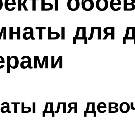
оекты обоев
мнаты для д
ерами
аты для дево