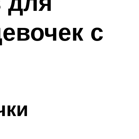
 для
евочек с
чки