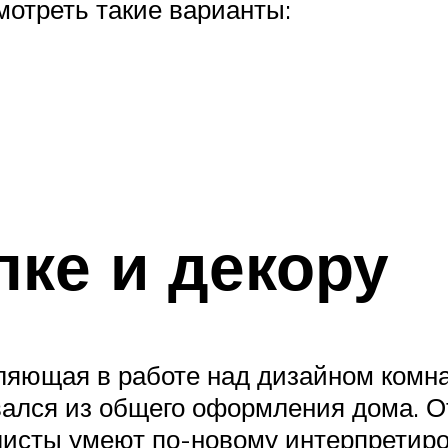
отреть такие варианты:
лке и декору
ляющая в работе над дизайном комна
ался из общего оформления дома. От
листы умеют по-новому интерпретир