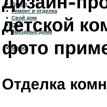
Дизайн-пр
Декор
Ремонт и отделка
детской ко
Свой дом
Сад
Звездные дома
фото прим
Меню
Отделка комн