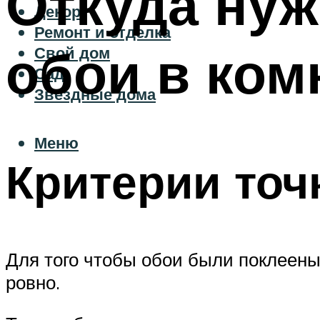
Откуда нуж
Декор
Ремонт и отделка
обои в ком
Свой дом
Сад
Звездные дома
Меню
Критерии точ
Для того чтобы обои были поклеены
ровно.