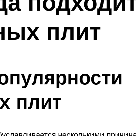
да подходи
ных плит
популярности
х плит
буславливается несколькими причина