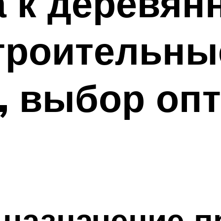
 к деревян
строительны
, выбор оп
назначение п