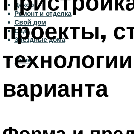
Пристройка
Декор
Ремонт и отделка
проекты, 
Свой дом
Сад
Звездные дома
технологии
Меню
варианта
Форма и пред