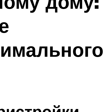
ному дому:
е
тимального
ристройки