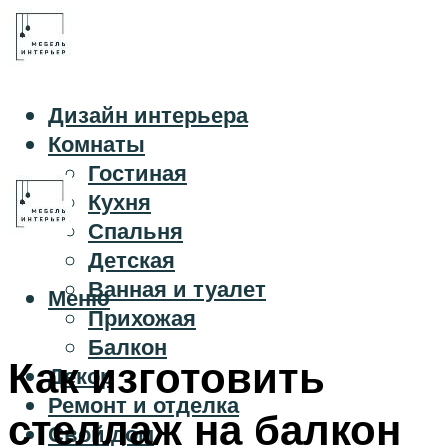
Дизайн интерьера
Комнаты
Гостиная
Кухня
Спальня
Детская
Ванная и туалет
Меню
Прихожая
Балкон
Как изготовить
Декор
Ремонт и отделка
стеллаж на балкон
Свой дом