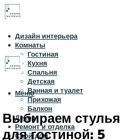
Дизайн интерьера
Комнаты
Гостиная
Кухня
Спальня
Детская
Ванная и туалет
Меню
Прихожая
Балкон
Выбираем стулья
Декор
Ремонт и отделка
для гостиной: 5
Свой дом