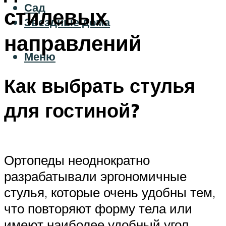
Сад
стилевых
Звездные дома
направлений
Меню
Как выбрать стулья
для гостиной?
Ортопеды неоднократно
разрабатывали эргономичные
стулья, которые очень удобны тем,
что повторяют форму тела или
имеют наиболее удобный угол