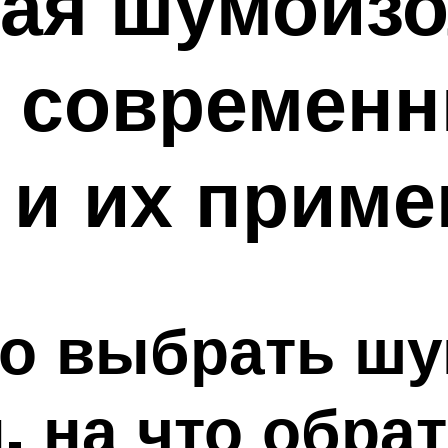
ая шумоизо
: современ
 и их приме
но выбрать ш
, на что обра