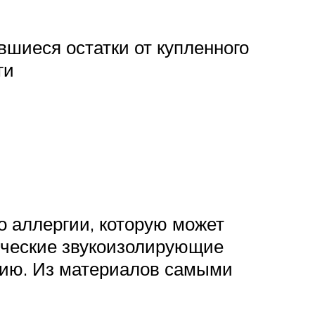
шиеся остатки от купленного
ги
о аллергии, которую может
тические звукоизолирующие
гию. Из материалов самыми