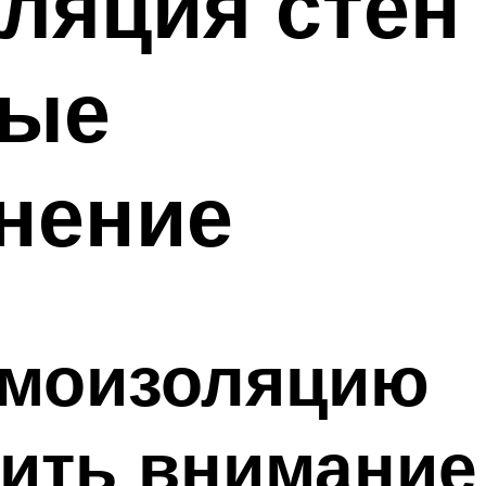
ляция стен
ные
нение
умоизоляцию
тить внимание