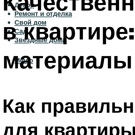
Качественн
Декор
Ремонт и отделка
в квартире
Свой дом
Сад
Звездные дома
материалы
Меню
Как правиль
для квартиры