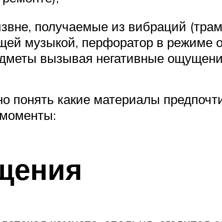
 извне, получаемые из вибраций (тр
ей музыкой, перфоратор в режиме от
редметы вызывая негативные ощущени
о понять какие материалы предпочти
 моменты:
щения