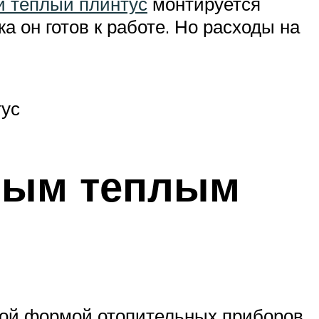
й теплый плинтус
монтируется
а он готов к работе. Но расходы на
тус
яным теплым
ной формой отопительных приборов.