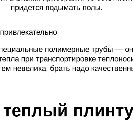
 — придется подымать полы.
 привлекательно
специальные полимерные трубы — он
 тепла при транспортировке теплонос
тем невелика, брать надо качествен
 теплый плинт