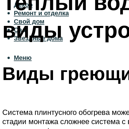
Теплый вод
Декор
Ремонт и отделка
виды устр
Свой дом
Сад
Звездные дома
Меню
Виды греющи
Система плинтусного обогрева може
стадии монтажа сложнее система с 