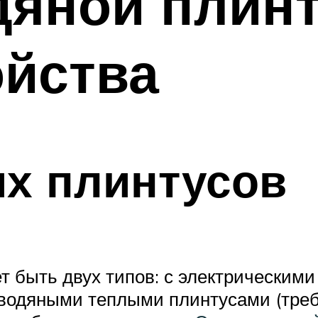
яной плинт
ойства
х плинтусов
т быть двух типов: с электрическим
водяными теплыми плинтусами (треб