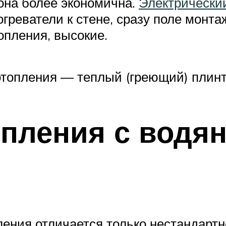
 она более экономична.
Электрически
греватели к стене, сразу поле монтаж
опления, высокие.
отопления — теплый (греющий) плин
опления с вод
ления отличается только нестандарт