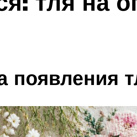
я: тля на о
а появления т