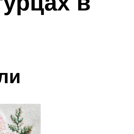
гурцах в
ли