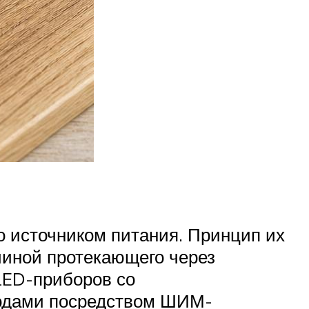
 источником питания. Принцип их
чиной протекающего через
LED-приборов со
иодами посредством ШИМ-