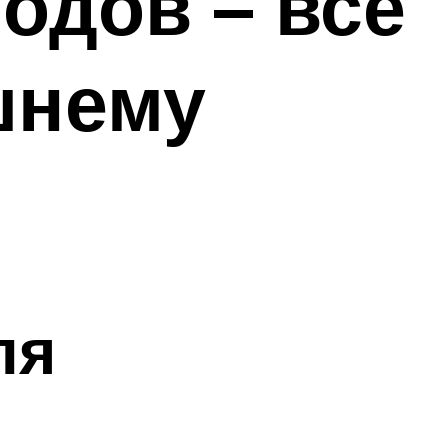
одов – все
шнему
ля