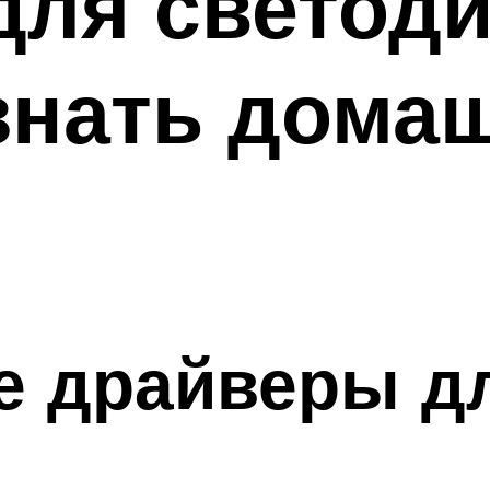
ля светоди
знать дома
 драйверы д