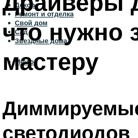
Драйверы д
Декор
Ремонт и отделка
что нужно 
Свой дом
Сад
Звездные дома
мастеру
Меню
Диммируемые
светодиодов