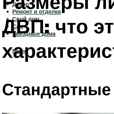
Размеры ли
Декор
Ремонт и отделка
ДВП: что эт
Свой дом
Сад
Звездные дома
характерис
Меню
Стандартные