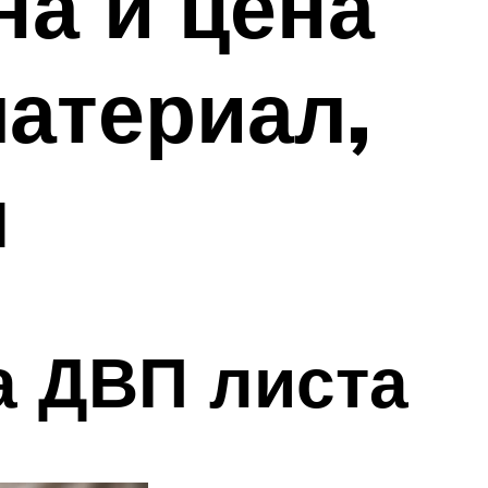
на и цена
материал,
ы
а ДВП листа