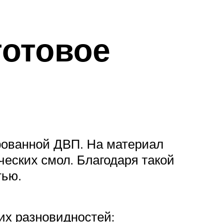
готовое
рованной ДВП. На материал
ческих смол. Благодаря такой
тью.
х разновидностей: