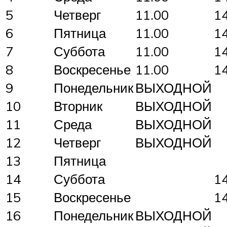
5
Четверг
11.00
1
6
Пятница
11.00
1
7
Суббота
11.00
1
8
Воскресенье
11.00
1
9
Понедельник
ВЫХОДНОЙ
10
Вторник
ВЫХОДНОЙ
11
Среда
ВЫХОДНОЙ
12
Четверг
ВЫХОДНОЙ
13
Пятница
14
Суббота
1
15
Воскресенье
1
16
Понедельник
ВЫХОДНОЙ