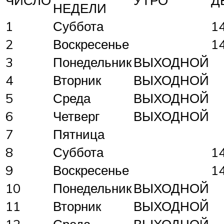
НЕДЕЛИ
1
Суббота
1
2
Воскресенье
1
3
Понедельник
ВЫХОДНОЙ
4
Вторник
ВЫХОДНОЙ
5
Среда
ВЫХОДНОЙ
6
Четверг
ВЫХОДНОЙ
7
Пятница
8
Суббота
1
9
Воскресенье
1
10
Понедельник
ВЫХОДНОЙ
11
Вторник
ВЫХОДНОЙ
12
Среда
ВЫХОДНОЙ