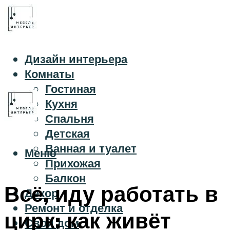
Дизайн интерьера
Комнаты
Гостиная
Кухня
Спальня
Детская
Ванная и туалет
Меню
Прихожая
Балкон
Всё, иду работать в
Декор
Ремонт и отделка
цирк: как живёт
Свой дом