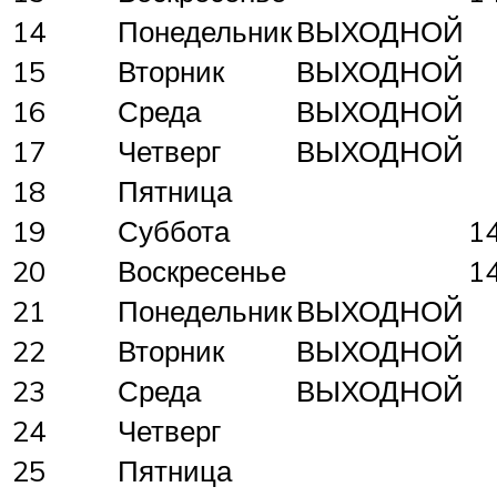
14
Понедельник
ВЫХОДНОЙ
15
Вторник
ВЫХОДНОЙ
16
Среда
ВЫХОДНОЙ
17
Четверг
ВЫХОДНОЙ
18
Пятница
19
Суббота
1
20
Воскресенье
1
21
Понедельник
ВЫХОДНОЙ
22
Вторник
ВЫХОДНОЙ
23
Среда
ВЫХОДНОЙ
24
Четверг
25
Пятница