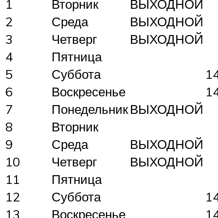
1
Вторник
ВЫХОДНОЙ
2
Среда
ВЫХОДНОЙ
3
Четверг
ВЫХОДНОЙ
4
Пятница
5
Суббота
1
6
Воскресенье
1
7
Понедельник
ВЫХОДНОЙ
8
Вторник
9
Среда
ВЫХОДНОЙ
10
Четверг
ВЫХОДНОЙ
11
Пятница
12
Суббота
1
13
Воскресенье
1