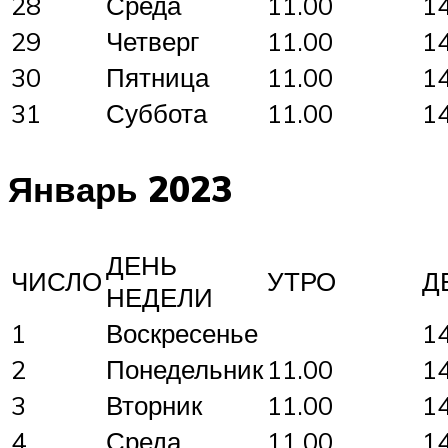
28
Среда
11.00
1
29
Четверг
11.00
1
30
Пятница
11.00
1
31
Суббота
11.00
1
Январь 2023
ДЕНЬ
ЧИСЛО
УТРО
Д
НЕДЕЛИ
1
Воскресенье
1
2
Понедельник
11.00
1
3
Вторник
11.00
1
4
Среда
11.00
1