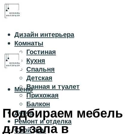
Дизайн интерьера
Комнаты
Гостиная
Кухня
Спальня
Детская
Ванная и туалет
Меню
Прихожая
Балкон
Подбираем мебель
Декор
Ремонт и отделка
для зала в
Свой дом