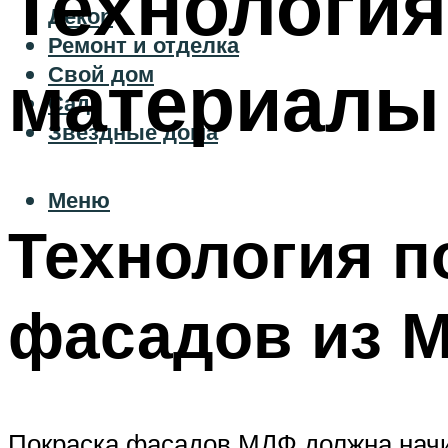
Технология
Декор
Ремонт и отделка
материалы
Свой дом
Сад
Звездные дома
Меню
Технология п
фасадов из 
Покраска фасадов МДФ должна начин