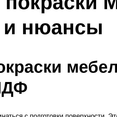
 покраски 
 и нюансы
окраски мебе
МДФ
аться с подготовки поверхности. Эт