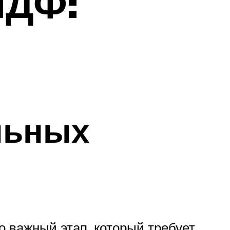
МДФ:
льных
о важный этап, который требует