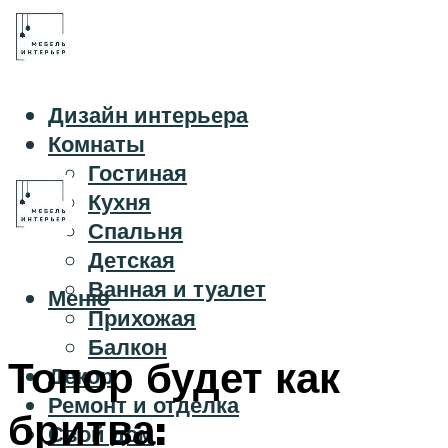
Дизайн интерьера
Комнаты
Гостиная
Кухня
Спальня
Детская
Ванная и туалет
Меню
Прихожая
Балкон
Топор будет как
Декор
Ремонт и отделка
бритва:
Свой дом