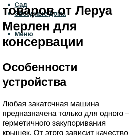
Сад
товаров от Леруа
Звездные дома
Мерлен для
Меню
консервации
Особенности
устройства
Любая закаточная машина
предназначена только для одного –
герметичного закупоривания
крышек. От этого зависит качество