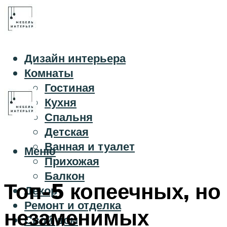
Дизайн интерьера
Комнаты
Гостиная
Кухня
Спальня
Детская
Ванная и туалет
Меню
Прихожая
Балкон
Топ-5 копеечных, но
Декор
Ремонт и отделка
незаменимых
Свой дом