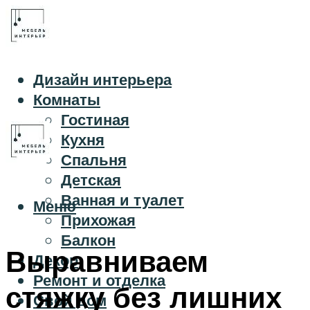
Дизайн интерьера
Комнаты
Гостиная
Кухня
Спальня
Детская
Ванная и туалет
Меню
Прихожая
Балкон
Выравниваем
Декор
Ремонт и отделка
стяжку без лишних
Свой дом