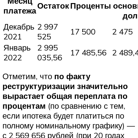
Месяц
Остаток
Проценты
основ
платежа
дол
Декабрь
2 997
17 500
2 475
2021
525
Январь
2 995
17 485,56
2 489,
2022
035,56
Отметим, что
по факту
реструктуризации значительно
вырастает общая переплата по
процентам
(по сравнению с тем,
если ипотека будет платиться по
полному номинальному графику) —
с 2 569 656 рублей (при 20 годах