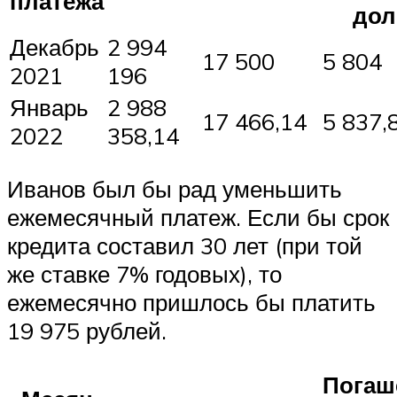
платежа
дол
Декабрь
2 994
17 500
5 804
2021
196
Январь
2 988
17 466,14
5 837,
2022
358,14
Иванов был бы рад уменьшить
ежемесячный платеж. Если бы срок
кредита составил 30 лет (при той
же ставке 7% годовых), то
ежемесячно пришлось бы платить
19 975 рублей.
Погаш