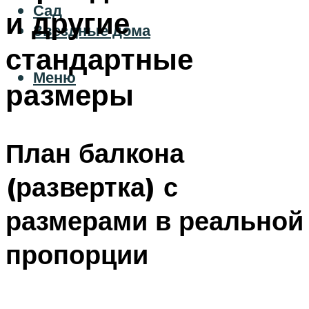
Сад
и другие
Звездные дома
стандартные
Меню
размеры
План балкона
(развертка) с
размерами в реальной
пропорции