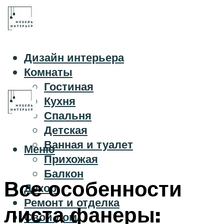
Дизайн интерьера
Комнаты
Гостиная
Кухня
Спальня
Детская
Ванная и туалет
Меню
Прихожая
Балкон
Все особенности
Декор
Ремонт и отделка
листа фанеры:
Свой дом